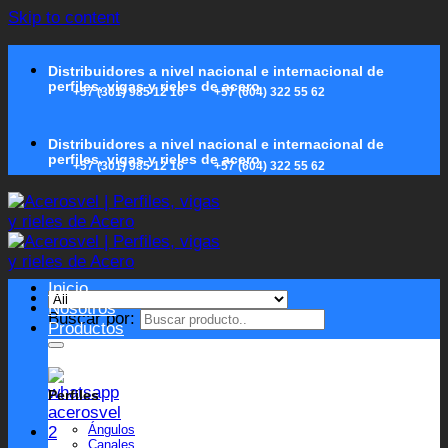
Skip to content
Distribuidores a nivel nacional e internacional de
perfiles, vigas y rieles de acero
+57 (301) 985 12 16
+57 (604) 322 55 62
Distribuidores a nivel nacional e internacional de
perfiles, vigas y rieles de acero
+57 (301) 985 12 16
+57 (604) 322 55 62
Inicio
Nosotros
Buscar por:
Productos
Perfiles
Ángulos
Canales