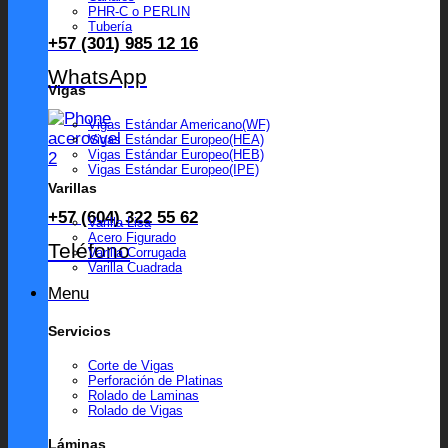
PHR-C o PERLIN
Tubería
+57 (301) 985 12 16
WhatsApp
Vigas
Vigas Estándar Americano(WF)
Vigas Estándar Europeo(HEA)
Vigas Estándar Europeo(HEB)
Vigas Estándar Europeo(IPE)
Varillas
+57 (604) 322 55 62
Varilla Lisa
Acero Figurado
Teléfono
Varilla Corrugada
Varilla Cuadrada
Menu
Servicios
Corte de Vigas
Perforación de Platinas
Rolado de Laminas
Rolado de Vigas
Láminas