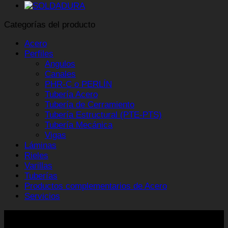
Categorías del producto
Acero
Perfiles
Angulos
Canales
PHR-C o PERLÍN
Tubería Acero
Tubería de Cerramiento
Tubería Estructural (PTE-PTS)
Tubería Mecánica
Vigas
Láminas
Rieles
Varillas
Tuberías
Productos complementarios de Acero
Servicios