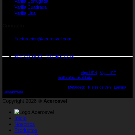
Varilla Corrugada
Varilla Cuadrada
Varilla Lisa
Contacto
Facturacion@acerosvel.com
CRA 25 A Nro 1 - 31. Medellín Colombia
Código postal: 050022
604 322 55 62
-
301 985 12 16
Rieles de Acero Medellin - Vigas de Acero Medellin - Perfiles en Acero Medellin
- Perfiles estructurales Medellin - Perfiles de Acero Medellin - Acero Estructural
Medellin - Vigas de Acero Estructural Medellin -
Viga UPN
-
Vigas IPE
, IPN,
HEA, HEB, WF, W, H, S Medellin -
malla electrosoldada
- Canal en U Medellin -
Perfiles, Vigas para la construcción Medellin - Rieles de 25, 45 60 lbs Medellin
- Rieles para la Construcción Medellin -
Metaldeck
-
Rieles de tren
-
Lámina
Galvanizada
Copyright 2026 ©
Acerosvel
Inicio
Nosotros
Productos