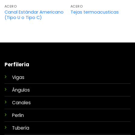
ACERO
ACERO
Canal Estándar Americano
Tejas termoacusticas
(Tipo U o Tipo C)
Perfileria
Vigas
Ángulos
Canales
Perlin
Tubería