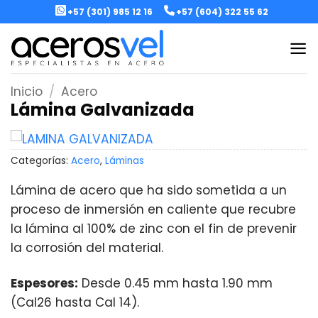
Skip
+57 (301) 985 12 16
+57 (604) 322 55 62
to
content
Inicio
/
Acero
Lámina Galvanizada
Categorías:
Acero
,
Láminas
Lámina de acero que ha sido sometida a un
proceso de inmersión en caliente que recubre
la lámina al 100% de zinc con el fin de prevenir
la corrosión del material.
Espesores:
Desde 0.45 mm hasta 1.90 mm
(Cal26 hasta Cal 14).