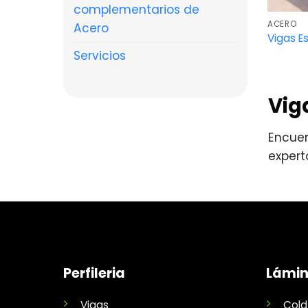
complementarios de
ACERO
Acero
Vigas E
Servicios
Vig
Encuen
expert
Perfileria
Lámi
Vigas
Cold