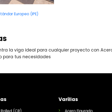
stándar Europeo (IPE)
as
tra la viga ideal para cualquier proyecto con Aceros
o para tus necesidades
nas
Varillas
 Rolled (CR)
Acero Figurado