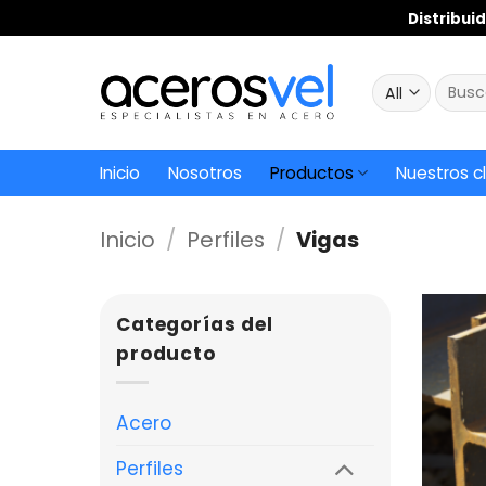
Skip
Distribuid
to
content
Busca
por:
Inicio
Nosotros
Productos
Nuestros c
Inicio
/
Perfiles
/
Vigas
Categorías del
producto
Acero
Perfiles