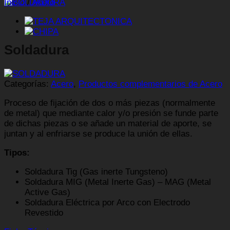
Inicio
/
Acero
Soldadura
Categorías:
Acero
,
Productos complementarios de Acero
Proceso de fijación de dos o más piezas (normalmente
de metal) que mediante calor y/o presión se funde parte
de dichas piezas o se añade un material de aporte, se
juntan y al enfriarse se produce la unión de ellas.
Tipos:
Soldadura Tig (Gas inerte Tungsteno)
Soldadura MIG (Metal Inerte Gas) – MAG (Metal
Active Gas)
Soldadura Eléctrica por Arco con Electrodo
Revestido