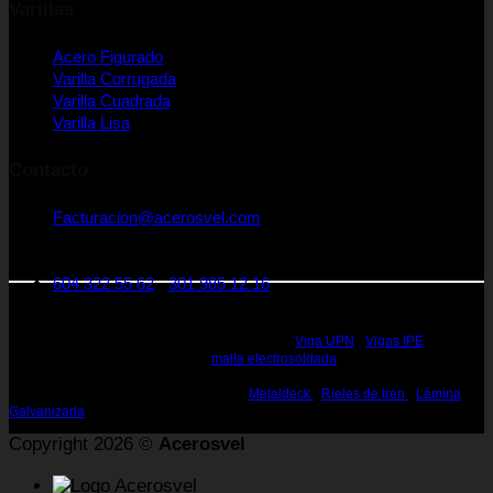
Varillas
Acero Figurado
Varilla Corrugada
Varilla Cuadrada
Varilla Lisa
Contacto
Facturacion@acerosvel.com
CRA 25 A Nro 1 - 31. Medellín Colombia
Código postal: 050022
604 322 55 62
-
301 985 12 16
Rieles de Acero Medellin - Vigas de Acero Medellin - Perfiles en Acero Medellin
- Perfiles estructurales Medellin - Perfiles de Acero Medellin - Acero Estructural
Medellin - Vigas de Acero Estructural Medellin -
Viga UPN
-
Vigas IPE
, IPN,
HEA, HEB, WF, W, H, S Medellin -
malla electrosoldada
- Canal en U Medellin -
Perfiles, Vigas para la construcción Medellin - Rieles de 25, 45 60 lbs Medellin
- Rieles para la Construcción Medellin -
Metaldeck
-
Rieles de tren
-
Lámina
Galvanizada
Copyright 2026 ©
Acerosvel