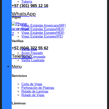
Tubería
+57 (301) 985 12 16
WhatsApp
Vigas
Vigas Estándar Americano(WF)
Vigas Estándar Europeo(HEA)
Vigas Estándar Europeo(HEB)
Vigas Estándar Europeo(IPE)
Varillas
+57 (604) 322 55 62
Varilla Lisa
Acero Figurado
Teléfono
Varilla Corrugada
Varilla Cuadrada
Menu
Servicios
Corte de Vigas
Perforación de Platinas
Rolado de Laminas
Rolado de Vigas
Láminas