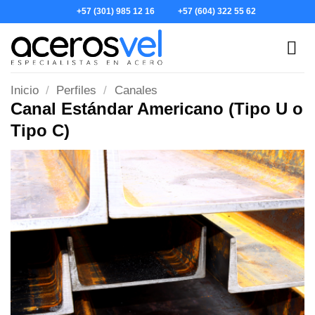
Skip
+57 (301) 985 12 16
+57 (604) 322 55 62
to
content
Inicio
/
Perfiles
/
Canales
Canal Estándar Americano (Tipo U o
Tipo C)