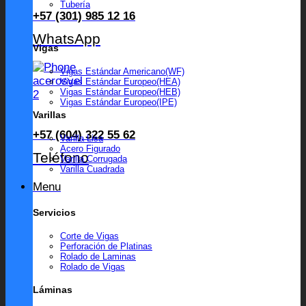
Tubería
+57 (301) 985 12 16
WhatsApp
Vigas
Vigas Estándar Americano(WF)
Vigas Estándar Europeo(HEA)
Vigas Estándar Europeo(HEB)
Vigas Estándar Europeo(IPE)
Varillas
+57 (604) 322 55 62
Varilla Lisa
Acero Figurado
Teléfono
Varilla Corrugada
Varilla Cuadrada
Menu
Servicios
Corte de Vigas
Perforación de Platinas
Rolado de Laminas
Rolado de Vigas
Láminas