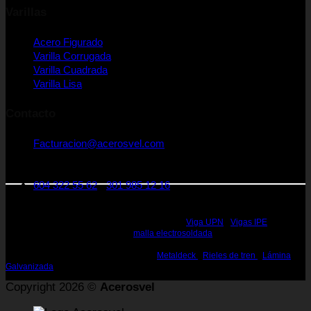
Varillas
Acero Figurado
Varilla Corrugada
Varilla Cuadrada
Varilla Lisa
Contacto
Facturacion@acerosvel.com
CRA 25 A Nro 1 - 31. Medellín Colombia
Código postal: 050022
604 322 55 62
-
301 985 12 16
Rieles de Acero Medellin - Vigas de Acero Medellin - Perfiles en Acero Medellin
- Perfiles estructurales Medellin - Perfiles de Acero Medellin - Acero Estructural
Medellin - Vigas de Acero Estructural Medellin -
Viga UPN
-
Vigas IPE
, IPN,
HEA, HEB, WF, W, H, S Medellin -
malla electrosoldada
- Canal en U Medellin -
Perfiles, Vigas para la construcción Medellin - Rieles de 25, 45 60 lbs Medellin
- Rieles para la Construcción Medellin -
Metaldeck
-
Rieles de tren
-
Lámina
Galvanizada
Copyright 2026 ©
Acerosvel