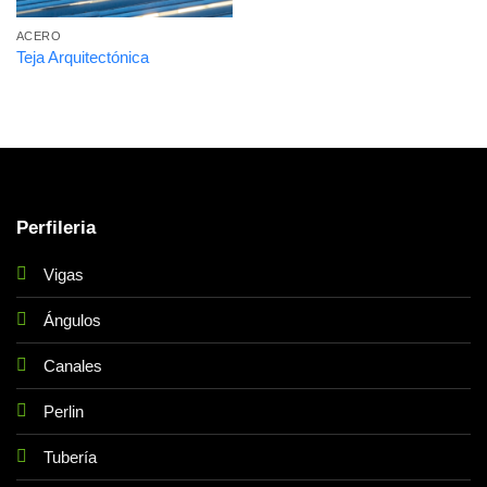
ACERO
Teja Arquitectónica
Perfileria
Vigas
Ángulos
Canales
Perlin
Tubería