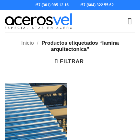
Skip
+57 (301) 985 12 16
+57 (604) 322 55 62
to
content
Inicio
/
Productos etiquetados “lamina
arquitectonica”
FILTRAR