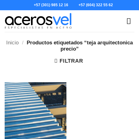
Skip
+57 (301) 985 12 16
+57 (604) 322 55 62
to
content
Inicio
/
Productos etiquetados “teja arquitectonica
precio”
FILTRAR