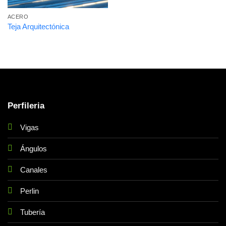
ACERO
Teja Arquitectónica
Perfileria
Vigas
Ángulos
Canales
Perlin
Tubería