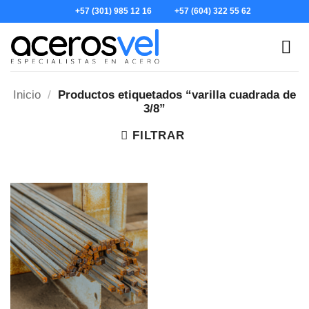
Skip
+57 (301) 985 12 16
+57 (604) 322 55 62
to
content
Inicio
/
Productos etiquetados “varilla cuadrada de
3/8”
FILTRAR