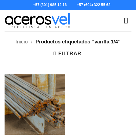
Skip
+57 (301) 985 12 16
+57 (604) 322 55 62
to
content
Inicio
/
Productos etiquetados “varilla 1/4”
FILTRAR