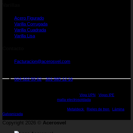
Varillas
Acero Figurado
Varilla Corrugada
Varilla Cuadrada
Varilla Lisa
Contacto
Facturacion@acerosvel.com
CRA 25 A Nro 1 - 31. Medellín Colombia
Código postal: 050022
604 322 55 62
-
301 985 12 16
Rieles de Acero Medellin - Vigas de Acero Medellin - Perfiles en Acero Medellin
- Perfiles estructurales Medellin - Perfiles de Acero Medellin - Acero Estructural
Medellin - Vigas de Acero Estructural Medellin -
Viga UPN
-
Vigas IPE
, IPN,
HEA, HEB, WF, W, H, S Medellin -
malla electrosoldada
- Canal en U Medellin -
Perfiles, Vigas para la construcción Medellin - Rieles de 25, 45 60 lbs Medellin
- Rieles para la Construcción Medellin -
Metaldeck
-
Rieles de tren
-
Lámina
Galvanizada
Copyright 2026 ©
Acerosvel