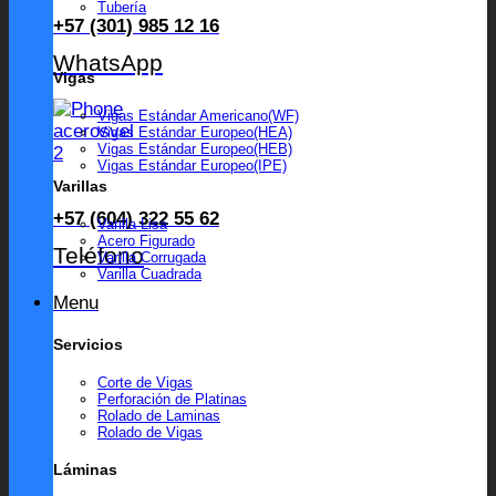
Tubería
+57 (301) 985 12 16
WhatsApp
Vigas
Vigas Estándar Americano(WF)
Vigas Estándar Europeo(HEA)
Vigas Estándar Europeo(HEB)
Vigas Estándar Europeo(IPE)
Varillas
+57 (604) 322 55 62
Varilla Lisa
Acero Figurado
Teléfono
Varilla Corrugada
Varilla Cuadrada
Menu
Servicios
Corte de Vigas
Perforación de Platinas
Rolado de Laminas
Rolado de Vigas
Láminas