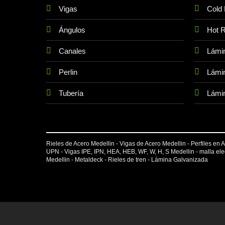
Vigas
Cold 
Ángulos
Hot R
Canales
Lámi
Perlin
Lámin
Tubería
Lámin
Rieles de Acero Medellin - Vigas de Acero Medellin - Perfiles en Ac
UPN
-
Vigas IPE
, IPN, HEA, HEB, WF, W, H, S Medellin -
malla el
Medellin -
Metaldeck
-
Rieles de tren
-
Lámina Galvanizada