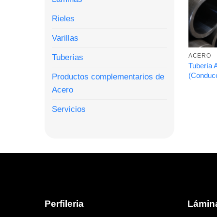
Rieles
Varillas
Tuberías
ACERO
Tubería 
(Conducc
Productos complementarios de
Acero
Servicios
Perfileria
Lámin