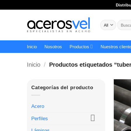
Skip
Distrib
to
content
Buscar
por:
Inicio
Nosotros
Productos
Nuestros client
Inicio
/
Productos etiquetados “tuber
Categorías del producto
Acero
Perfiles
Láminas