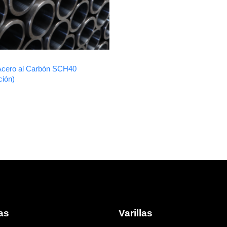
Acero al Carbón SCH40
ión)
as
Varillas