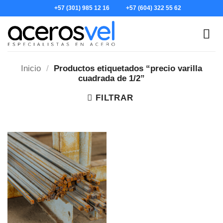
Skip
+57 (301) 985 12 16
+57 (604) 322 55 62
to
content
Inicio
/
Productos etiquetados “precio varilla
cuadrada de 1/2”
FILTRAR