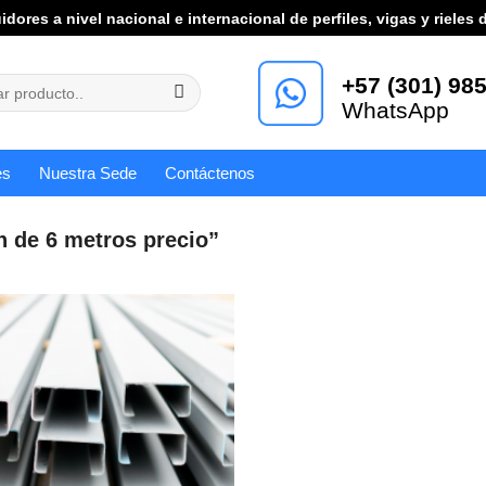
uidores a nivel nacional e internacional de perfiles, vigas y rieles 
+57 (301) 985
WhatsApp
es
Nuestra Sede
Contáctenos
n de 6 metros precio”