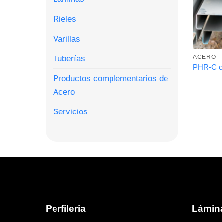
Rieles
Varillas
Tuberías
ACERO
PHR-C 
Productos complementarios de
Acero
Servicios
Perfileria
Lámin