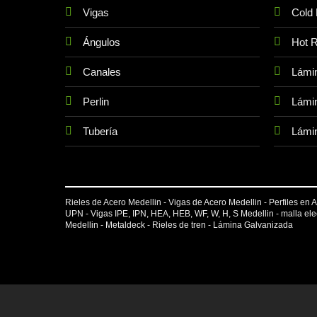
Vigas
Cold 
Ángulos
Hot R
Canales
Lámi
Perlin
Lámin
Tubería
Lámin
Rieles de Acero Medellin - Vigas de Acero Medellin - Perfiles en Ac
UPN
-
Vigas IPE
, IPN, HEA, HEB, WF, W, H, S Medellin -
malla el
Medellin -
Metaldeck
-
Rieles de tren
-
Lámina Galvanizada