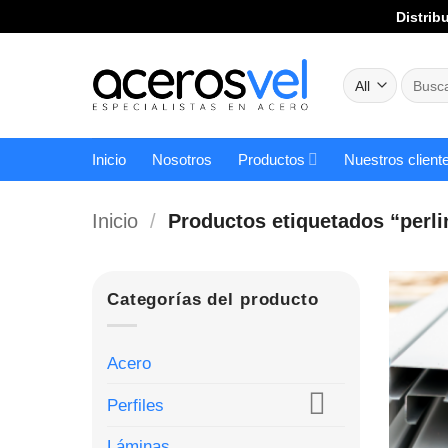
Skip
Distrib
to
content
Buscar
por:
Inicio
Nosotros
Productos
Nuestros client
Inicio
/
Productos etiquetados “perli
Categorías del producto
Acero
Perfiles
Láminas