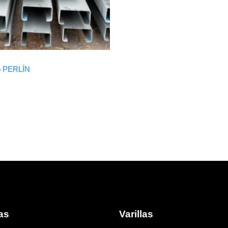
o PERLÍN
as
Varillas