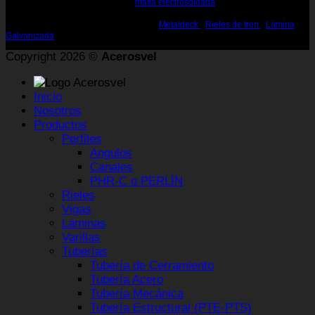
HEA, HEB, WF, W, H, S Medellin -
malla electrosoldada
- Canal en U Medellin -
Perfiles, Vigas para la construcción Medellin - Rieles de 25, 45 60 lbs Medellin
- Rieles para la Construcción Medellin -
Metaldeck
-
Rieles de tren
-
Lámina
Galvanizada
Copyright 2026 ©
Acerosvel
Inicio
Nosotros
Productos
Perfiles
Angulos
Canales
PHR-C o PERLÍN
Rieles
Vigas
Láminas
Varillas
Tuberías
Tubería de Cerramiento
Tubería Acero
Tubería Mecánica
Tubería Estructural (PTE-PTS)