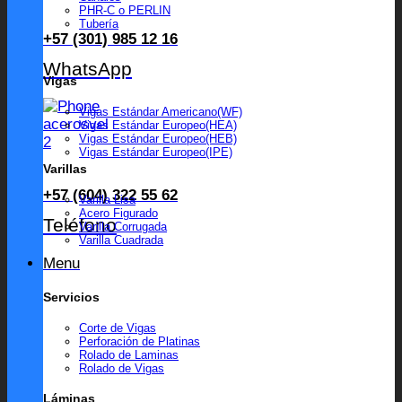
PHR-C o PERLIN
Tubería
+57 (301) 985 12 16
WhatsApp
Vigas
Vigas Estándar Americano(WF)
Vigas Estándar Europeo(HEA)
Vigas Estándar Europeo(HEB)
Vigas Estándar Europeo(IPE)
Varillas
+57 (604) 322 55 62
Varilla Lisa
Acero Figurado
Teléfono
Varilla Corrugada
Varilla Cuadrada
Menu
Servicios
Corte de Vigas
Perforación de Platinas
Rolado de Laminas
Rolado de Vigas
Láminas