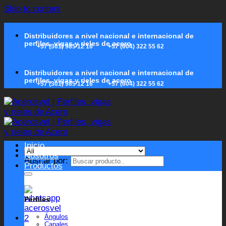
Skip to content
Distribuidores a nivel nacional e internacional de
perfiles, vigas y rieles de acero
+57 (301) 985 12 16
+57 (604) 322 55 62
Distribuidores a nivel nacional e internacional de
perfiles, vigas y rieles de acero
+57 (301) 985 12 16
+57 (604) 322 55 62
Inicio
Nosotros
Buscar por:
Productos
Perfiles
Ángulos
Canales