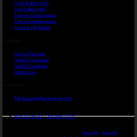
Cold Rolled (CR)
Hot Rolled (HR)
Lámina Galvanizada
Lámina Antidesgaste
Lámina HR Alfajor
Varillas
Acero Figurado
Varilla Corrugada
Varilla Cuadrada
Varilla Lisa
Contacto
Facturacion@acerosvel.com
CRA 25 A Nro 1 - 31. Medellín Colombia
Código postal: 050022
604 322 55 62
-
301 985 12 16
Rieles de Acero Medellin - Vigas de Acero Medellin - Perfiles en Acero Medellin
- Perfiles estructurales Medellin - Perfiles de Acero Medellin - Acero Estructural
Medellin - Vigas de Acero Estructural Medellin -
Viga UPN
-
Vigas IPE
, IPN,