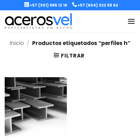
Skip
+57 (301) 985 12 16
+57 (604) 322 55 62
to
content
Inicio
/
Productos etiquetados “perfiles h”
FILTRAR