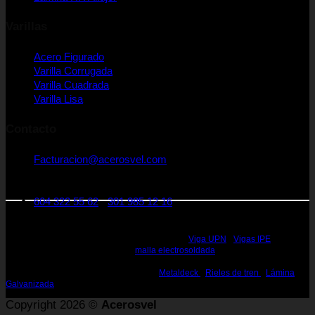
Varillas
Acero Figurado
Varilla Corrugada
Varilla Cuadrada
Varilla Lisa
Contacto
Facturacion@acerosvel.com
CRA 25 A Nro 1 - 31. Medellín Colombia
Código postal: 050022
604 322 55 62
-
301 985 12 16
Rieles de Acero Medellin - Vigas de Acero Medellin - Perfiles en Acero Medellin
- Perfiles estructurales Medellin - Perfiles de Acero Medellin - Acero Estructural
Medellin - Vigas de Acero Estructural Medellin -
Viga UPN
-
Vigas IPE
, IPN,
HEA, HEB, WF, W, H, S Medellin -
malla electrosoldada
- Canal en U Medellin -
Perfiles, Vigas para la construcción Medellin - Rieles de 25, 45 60 lbs Medellin
- Rieles para la Construcción Medellin -
Metaldeck
-
Rieles de tren
-
Lámina
Galvanizada
Copyright 2026 ©
Acerosvel