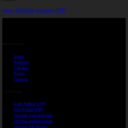
Vigas Estándar Europeo (IPE)
Perfileria
Vigas
Ángulos
Canales
Perlin
Tubería
Láminas
Cold Rolled (CR)
Hot Rolled (HR)
Lámina Galvanizada
Lámina Antidesgaste
Lámina HR Alfajor