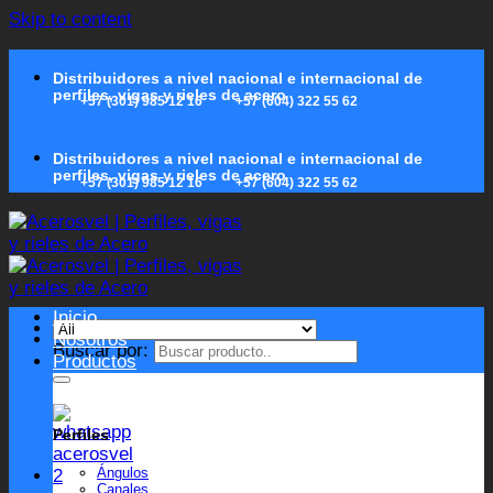
Skip to content
Distribuidores a nivel nacional e internacional de
perfiles, vigas y rieles de acero
+57 (301) 985 12 16
+57 (604) 322 55 62
Distribuidores a nivel nacional e internacional de
perfiles, vigas y rieles de acero
+57 (301) 985 12 16
+57 (604) 322 55 62
Inicio
Nosotros
Buscar por:
Productos
Perfiles
Ángulos
Canales