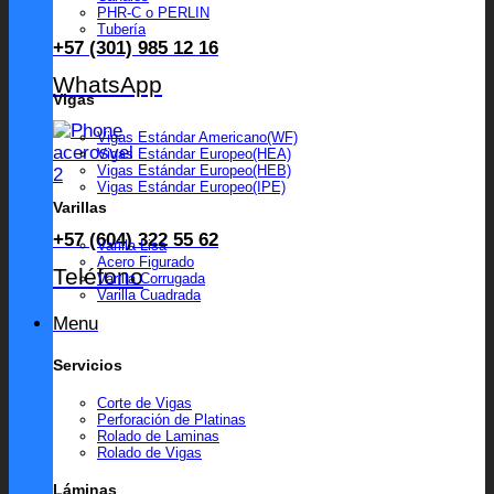
PHR-C o PERLIN
Tubería
+57 (301) 985 12 16
WhatsApp
Vigas
Vigas Estándar Americano(WF)
Vigas Estándar Europeo(HEA)
Vigas Estándar Europeo(HEB)
Vigas Estándar Europeo(IPE)
Varillas
+57 (604) 322 55 62
Varilla Lisa
Acero Figurado
Teléfono
Varilla Corrugada
Varilla Cuadrada
Menu
Servicios
Corte de Vigas
Perforación de Platinas
Rolado de Laminas
Rolado de Vigas
Láminas