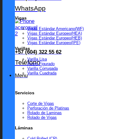
WhatsApp
Vigas
Vigas Estándar Americano(WF)
Vigas Estándar Europeo(HEA)
Vigas Estándar Europeo(HEB)
Vigas Estándar Europeo(IPE)
Varillas
+57 (604) 322 55 62
Varilla Lisa
Teléfono
Acero Figurado
Varilla Corrugada
Varilla Cuadrada
Menu
Servicios
Corte de Vigas
Perforación de Platinas
Rolado de Laminas
Rolado de Vigas
Láminas
Cold Rolled (CR)