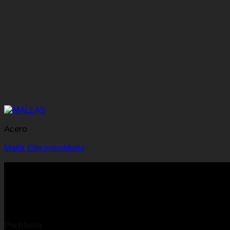
Acero
Malla Electrosoldada
Perfileria