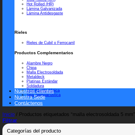
Hot Rolled (HR)
Lámina Galvanizada
Lámina Antidesgaste
Rieles
Rieles de Cubil o Ferrocarril
Productos Complementarios
Alambre Negro
Chipa
Malla Electrosoldada
Metaldeck
Platinas Estándar
Soldadura
Teja Arquitectónica
Nuestros clientes
Teja Termoacústica
Nuestra Sede
Contáctenos
Inicio
/
Productos etiquetados “malla electrosoldada 5 mm”
Filtrar
Categorías del producto