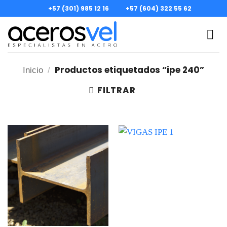
Skip
+57 (301) 985 12 16
+57 (604) 322 55 62
to
content
Productos etiquetados “ipe 240”
Inicio
/
FILTRAR