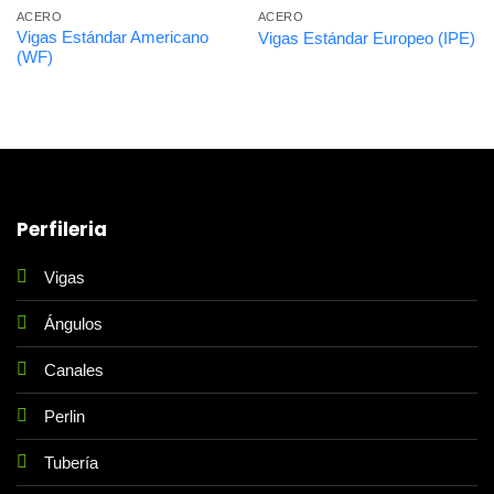
ACERO
ACERO
Vigas Estándar Americano
Vigas Estándar Europeo (IPE)
(WF)
Perfileria
Vigas
Ángulos
Canales
Perlin
Tubería