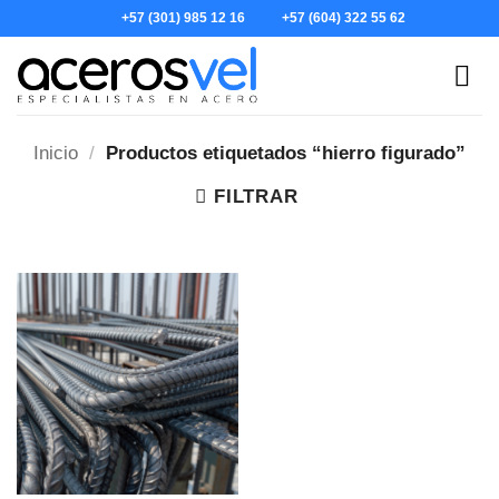
Skip
+57 (301) 985 12 16
+57 (604) 322 55 62
to
content
Inicio
/
Productos etiquetados “hierro figurado”
FILTRAR