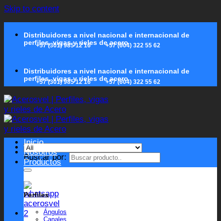
Skip to content
Distribuidores a nivel nacional e internacional de
perfiles, vigas y rieles de acero
+57 (301) 985 12 16
+57 (604) 322 55 62
Distribuidores a nivel nacional e internacional de
perfiles, vigas y rieles de acero
+57 (301) 985 12 16
+57 (604) 322 55 62
Inicio
Nosotros
Buscar por:
Productos
Perfiles
Ángulos
Canales