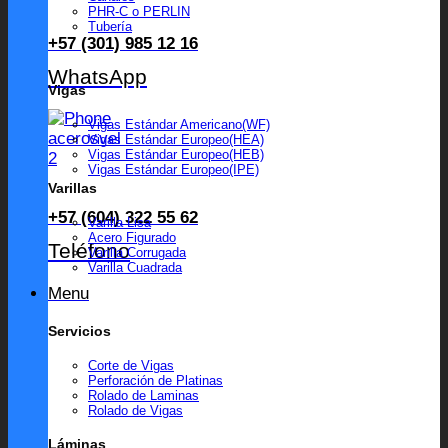
PHR-C o PERLIN
Tubería
+57 (301) 985 12 16
WhatsApp
Vigas
Vigas Estándar Americano(WF)
Vigas Estándar Europeo(HEA)
Vigas Estándar Europeo(HEB)
Vigas Estándar Europeo(IPE)
Varillas
+57 (604) 322 55 62
Varilla Lisa
Acero Figurado
Teléfono
Varilla Corrugada
Varilla Cuadrada
Menu
Servicios
Corte de Vigas
Perforación de Platinas
Rolado de Laminas
Rolado de Vigas
Láminas