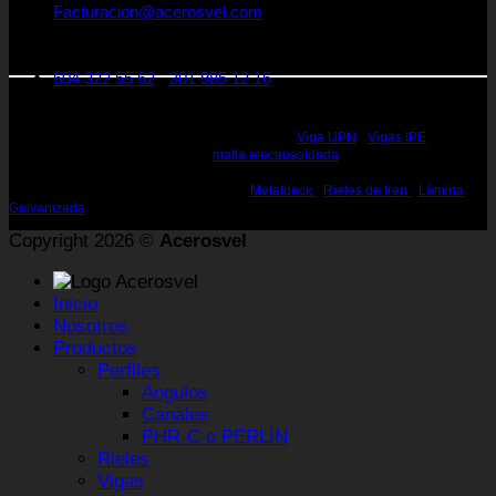
Facturacion@acerosvel.com
CRA 25 A Nro 1 - 31. Medellín Colombia
Código postal: 050022
604 322 55 62
-
301 985 12 16
Rieles de Acero Medellin - Vigas de Acero Medellin - Perfiles en Acero Medellin
- Perfiles estructurales Medellin - Perfiles de Acero Medellin - Acero Estructural
Medellin - Vigas de Acero Estructural Medellin -
Viga UPN
-
Vigas IPE
, IPN,
HEA, HEB, WF, W, H, S Medellin -
malla electrosoldada
- Canal en U Medellin -
Perfiles, Vigas para la construcción Medellin - Rieles de 25, 45 60 lbs Medellin
- Rieles para la Construcción Medellin -
Metaldeck
-
Rieles de tren
-
Lámina
Galvanizada
Copyright 2026 ©
Acerosvel
Inicio
Nosotros
Productos
Perfiles
Angulos
Canales
PHR-C o PERLÍN
Rieles
Vigas