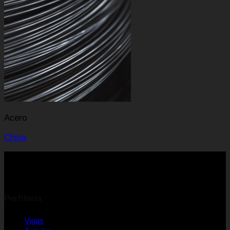
Acero
Chipa
Perfileria
Vigas