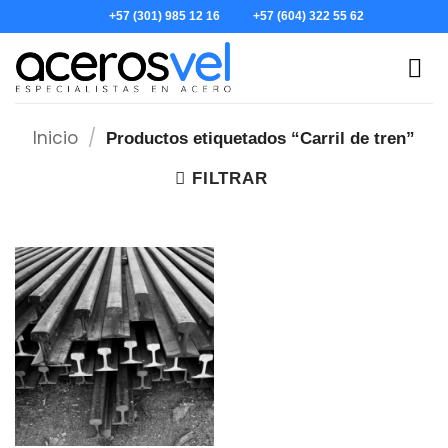
Skip
+57 (301) 985 12 16
+57 (604) 322 55 62
to
content
Inicio
/
Productos etiquetados “Carril de tren”
FILTRAR