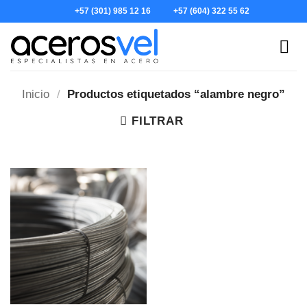
Skip
+57 (301) 985 12 16
+57 (604) 322 55 62
to
content
Inicio
/
Productos etiquetados “alambre negro”
FILTRAR