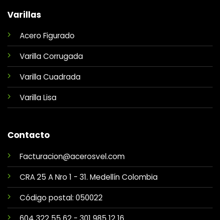
Varillas
Acero Figurado
Varilla Corrugada
Varilla Cuadrada
Varilla Lisa
Contacto
Facturacion@acerosvel.com
CRA 25 A Nro 1 - 31. Medellín Colombia
Código postal: 050022
604 322 55 62
-
301 985 12 16