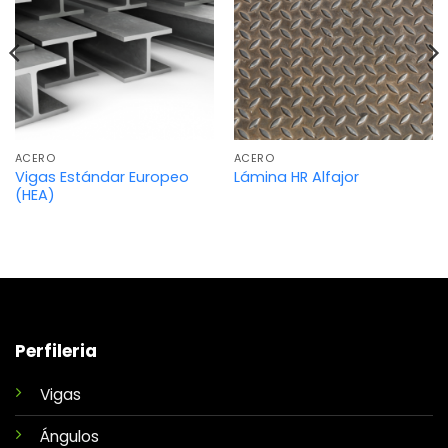
ACERO
ACERO
Vigas Estándar Europeo
Lámina HR Alfajor
(HEA)
Perfileria
Vigas
Ángulos